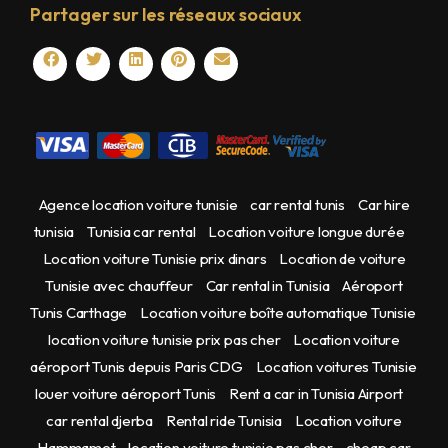
Partager sur les réseaux sociaux
Agence location voiture tunisie
car rental tunis
Car hire
tunisia
Tunisia car rental
Location voiture longue durée
Location voiture Tunisie prix dinars
Location de voiture
Tunisie avec chauffeur
Car rental in Tunisia
Aéroport
Tunis Carthage
Location voiture boîte automatique Tunisie
location voiture tunisie prix pas cher
Location voiture
aéroport Tunis depuis Paris CDG
Location voitures Tunisie
louer voiture aéroport Tunis
Rent a car in Tunisia Airport
car rental djerba
Rental ride Tunisia
Location voiture
Hammamet
location voiture tunisie pas cher
cheap car