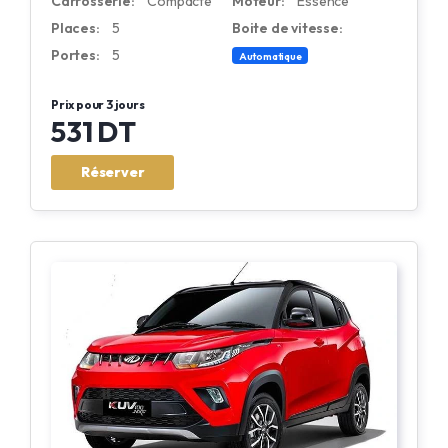
Carrosserie:
Compacte
Moteur:
Essence
Places:
5
Boite de vitesse:
Portes:
5
Automatique
Prix pour 3 jours
531 DT
Réserver