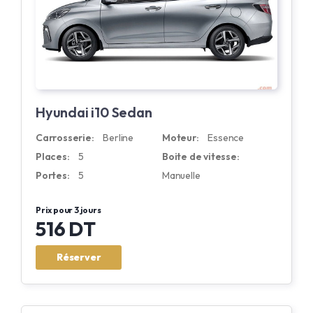
Hyundai i10 Sedan
Carrosserie:
Berline
Moteur:
Essence
Places:
5
Boite de vitesse:
Portes:
5
Manuelle
Prix pour 3 jours
516 DT
Réserver