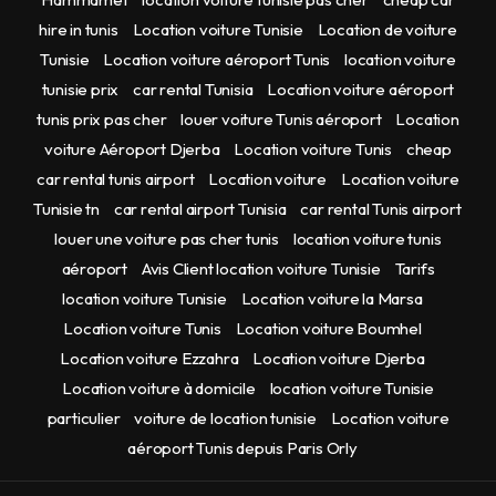
hire in tunis
Location voiture Tunisie
Location de voiture
Tunisie
Location voiture aéroport Tunis
location voiture
tunisie prix
car rental Tunisia
Location voiture aéroport
tunis prix pas cher
louer voiture Tunis aéroport
Location
voiture Aéroport Djerba
Location voiture Tunis
cheap
car rental tunis airport
Location voiture
Location voiture
Tunisie tn
car rental airport Tunisia
car rental Tunis airport
louer une voiture pas cher tunis
location voiture tunis
aéroport
Avis Client location voiture Tunisie
Tarifs
location voiture Tunisie
Location voiture la Marsa
Location voiture Tunis
Location voiture Boumhel
Location voiture Ezzahra
Location voiture Djerba
Location voiture à domicile
location voiture Tunisie
particulier
voiture de location tunisie
Location voiture
aéroport Tunis depuis Paris Orly