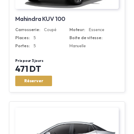
Mahindra KUV 100
Carrosserie:
Coupé
Moteur:
Essence
Places:
5
Boite de vitesse:
Portes:
5
Manuelle
Prix pour 3 jours
471 DT
Réserver