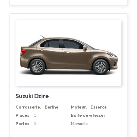
Suzuki Dzire
Carrosserie:
Berline
Moteur:
Essence
Places:
5
Boite de vitesse:
Portes:
5
Manuelle