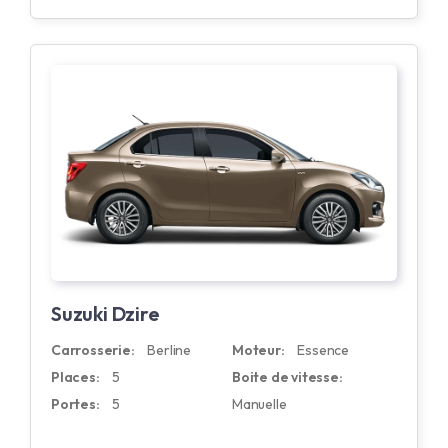
Suzuki Dzire
Carrosserie:
Berline
Moteur:
Essence
Places:
5
Boite de vitesse:
Portes:
5
Manuelle