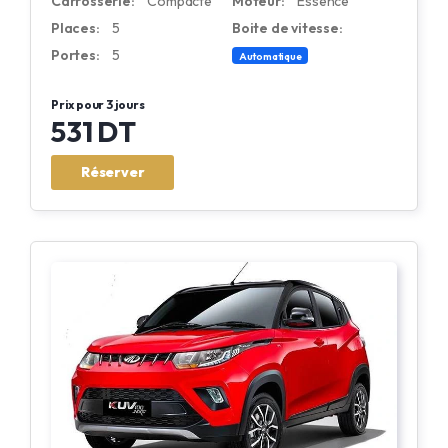
Carrosserie:
Compacte
Moteur:
Essence
Places:
5
Boite de vitesse:
Portes:
5
Automatique
Prix pour 3 jours
531 DT
Réserver