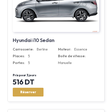
Hyundai i10 Sedan
Carrosserie:
Berline
Moteur:
Essence
Places:
5
Boite de vitesse:
Portes:
5
Manuelle
Prix pour 3 jours
516 DT
Réserver