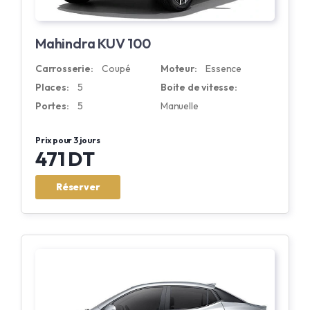
Mahindra KUV 100
Carrosserie:
Coupé
Moteur:
Essence
Places:
5
Boite de vitesse:
Portes:
5
Manuelle
Prix pour 3 jours
471 DT
Réserver