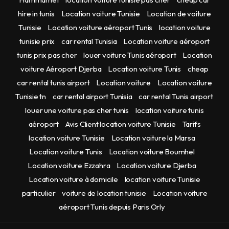
hire in tunis
Location voiture Tunisie
Location de voiture
Tunisie
Location voiture aéroport Tunis
location voiture
tunisie prix
car rental Tunisia
Location voiture aéroport
tunis prix pas cher
louer voiture Tunis aéroport
Location
voiture Aéroport Djerba
Location voiture Tunis
cheap
car rental tunis airport
Location voiture
Location voiture
Tunisie tn
car rental airport Tunisia
car rental Tunis airport
louer une voiture pas cher tunis
location voiture tunis
aéroport
Avis Client location voiture Tunisie
Tarifs
location voiture Tunisie
Location voiture la Marsa
Location voiture Tunis
Location voiture Boumhel
Location voiture Ezzahra
Location voiture Djerba
Location voiture à domicile
location voiture Tunisie
particulier
voiture de location tunisie
Location voiture
aéroport Tunis depuis Paris Orly