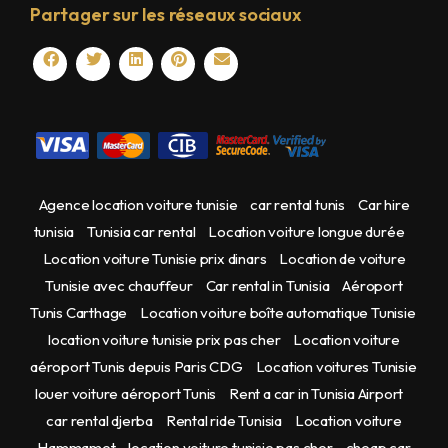
Partager sur les réseaux sociaux
Agence location voiture tunisie
car rental tunis
Car hire
tunisia
Tunisia car rental
Location voiture longue durée
Location voiture Tunisie prix dinars
Location de voiture
Tunisie avec chauffeur
Car rental in Tunisia
Aéroport
Tunis Carthage
Location voiture boîte automatique Tunisie
location voiture tunisie prix pas cher
Location voiture
aéroport Tunis depuis Paris CDG
Location voitures Tunisie
louer voiture aéroport Tunis
Rent a car in Tunisia Airport
car rental djerba
Rental ride Tunisia
Location voiture
Hammamet
location voiture tunisie pas cher
cheap car