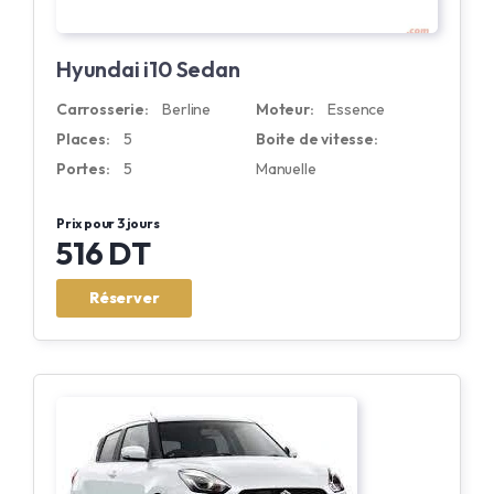
Hyundai i10 Sedan
Carrosserie:
Berline
Moteur:
Essence
Places:
5
Boite de vitesse:
Portes:
5
Manuelle
Prix pour 3 jours
516 DT
Réserver