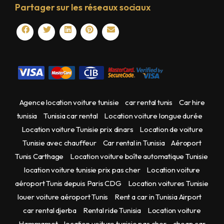
Partager sur les réseaux sociaux
Agence location voiture tunisie
car rental tunis
Car hire
tunisia
Tunisia car rental
Location voiture longue durée
Location voiture Tunisie prix dinars
Location de voiture
Tunisie avec chauffeur
Car rental in Tunisia
Aéroport
Tunis Carthage
Location voiture boîte automatique Tunisie
location voiture tunisie prix pas cher
Location voiture
aéroport Tunis depuis Paris CDG
Location voitures Tunisie
louer voiture aéroport Tunis
Rent a car in Tunisia Airport
car rental djerba
Rental ride Tunisia
Location voiture
Hammamet
location voiture tunisie pas cher
cheap car