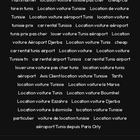
hire in tunis
Location voiture Tunisie
Location de voiture
Tunisie
Location voiture aéroport Tunis
location voiture
tunisie prix
car rental Tunisia
Location voiture aéroport
tunis prix pas cher
louer voiture Tunis aéroport
Location
voiture Aéroport Djerba
Location voiture Tunis
cheap
car rental tunis airport
Location voiture
Location voiture
Tunisie tn
car rental airport Tunisia
car rental Tunis airport
louer une voiture pas cher tunis
location voiture tunis
aéroport
Avis Client location voiture Tunisie
Tarifs
location voiture Tunisie
Location voiture la Marsa
Location voiture Tunis
Location voiture Boumhel
Location voiture Ezzahra
Location voiture Djerba
Location voiture à domicile
location voiture Tunisie
particulier
voiture de location tunisie
Location voiture
aéroport Tunis depuis Paris Orly