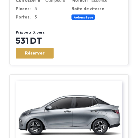
Carrosserie:
Compacte
Moteur:
Essence
Places:
5
Boite de vitesse:
Portes:
5
Automatique
Prix pour 3 jours
531 DT
Réserver