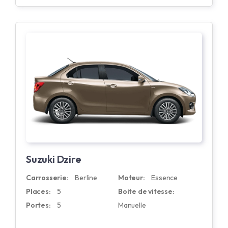
Suzuki Dzire
Carrosserie:
Berline
Moteur:
Essence
Places:
5
Boite de vitesse:
Portes:
5
Manuelle