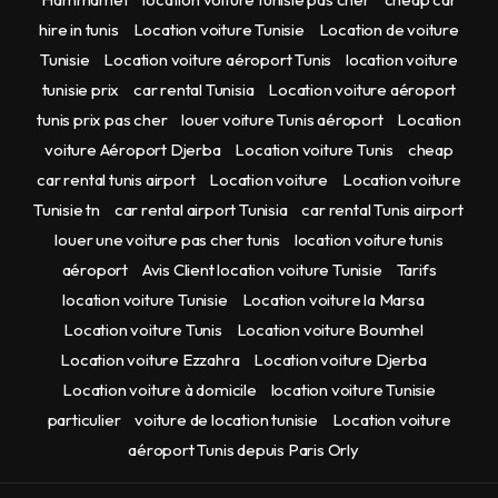
hire in tunis
Location voiture Tunisie
Location de voiture
Tunisie
Location voiture aéroport Tunis
location voiture
tunisie prix
car rental Tunisia
Location voiture aéroport
tunis prix pas cher
louer voiture Tunis aéroport
Location
voiture Aéroport Djerba
Location voiture Tunis
cheap
car rental tunis airport
Location voiture
Location voiture
Tunisie tn
car rental airport Tunisia
car rental Tunis airport
louer une voiture pas cher tunis
location voiture tunis
aéroport
Avis Client location voiture Tunisie
Tarifs
location voiture Tunisie
Location voiture la Marsa
Location voiture Tunis
Location voiture Boumhel
Location voiture Ezzahra
Location voiture Djerba
Location voiture à domicile
location voiture Tunisie
particulier
voiture de location tunisie
Location voiture
aéroport Tunis depuis Paris Orly