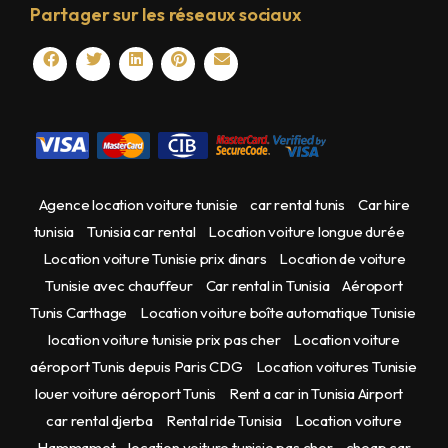
Partager sur les réseaux sociaux
Agence location voiture tunisie
car rental tunis
Car hire
tunisia
Tunisia car rental
Location voiture longue durée
Location voiture Tunisie prix dinars
Location de voiture
Tunisie avec chauffeur
Car rental in Tunisia
Aéroport
Tunis Carthage
Location voiture boîte automatique Tunisie
location voiture tunisie prix pas cher
Location voiture
aéroport Tunis depuis Paris CDG
Location voitures Tunisie
louer voiture aéroport Tunis
Rent a car in Tunisia Airport
car rental djerba
Rental ride Tunisia
Location voiture
Hammamet
location voiture tunisie pas cher
cheap car