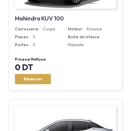
Mahindra KUV 100
Carrosserie:
Coupé
Moteur:
Essence
Places:
5
Boite de vitesse:
Portes:
5
Manuelle
Prix pour NaN jour
0 DT
Réserver