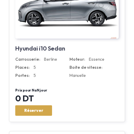
Hyundai i10 Sedan
Carrosserie:
Berline
Moteur:
Essence
Places:
5
Boite de vitesse:
Portes:
5
Manuelle
Prix pour NaN jour
0 DT
Réserver