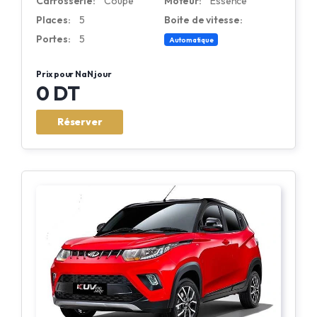
Carrosserie:
Coupé
Moteur:
Essence
Places:
5
Boite de vitesse:
Portes:
5
Automatique
Prix pour NaN jour
0 DT
Réserver