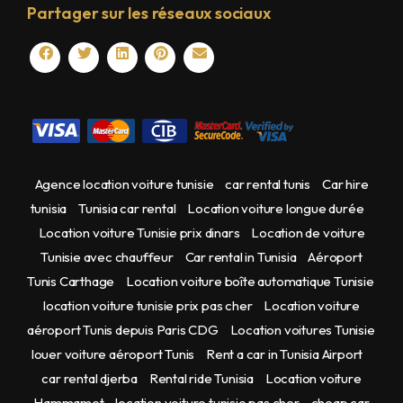
Partager sur les réseaux sociaux
Agence location voiture tunisie
car rental tunis
Car hire
tunisia
Tunisia car rental
Location voiture longue durée
Location voiture Tunisie prix dinars
Location de voiture
Tunisie avec chauffeur
Car rental in Tunisia
Aéroport
Tunis Carthage
Location voiture boîte automatique Tunisie
location voiture tunisie prix pas cher
Location voiture
aéroport Tunis depuis Paris CDG
Location voitures Tunisie
louer voiture aéroport Tunis
Rent a car in Tunisia Airport
car rental djerba
Rental ride Tunisia
Location voiture
Hammamet
location voiture tunisie pas cher
cheap car