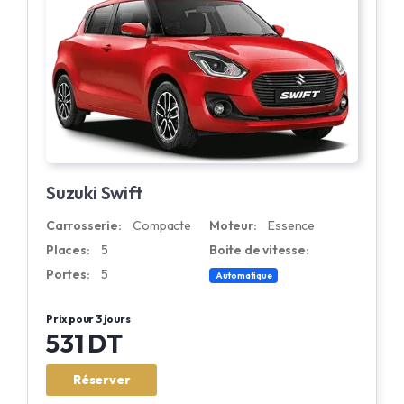
Suzuki Swift
Carrosserie:
Compacte
Moteur:
Essence
Places:
5
Boite de vitesse:
Portes:
5
Automatique
Prix pour 3 jours
531 DT
Réserver