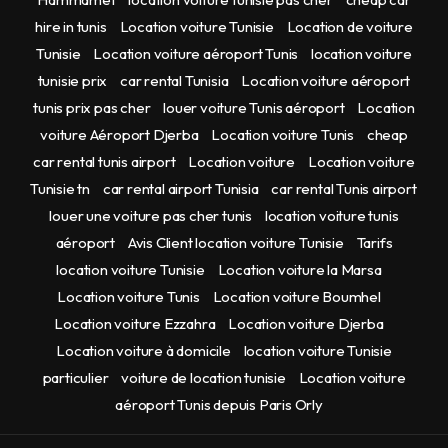
hire in tunis
Location voiture Tunisie
Location de voiture
Tunisie
Location voiture aéroport Tunis
location voiture
tunisie prix
car rental Tunisia
Location voiture aéroport
tunis prix pas cher
louer voiture Tunis aéroport
Location
voiture Aéroport Djerba
Location voiture Tunis
cheap
car rental tunis airport
Location voiture
Location voiture
Tunisie tn
car rental airport Tunisia
car rental Tunis airport
louer une voiture pas cher tunis
location voiture tunis
aéroport
Avis Client location voiture Tunisie
Tarifs
location voiture Tunisie
Location voiture la Marsa
Location voiture Tunis
Location voiture Boumhel
Location voiture Ezzahra
Location voiture Djerba
Location voiture à domicile
location voiture Tunisie
particulier
voiture de location tunisie
Location voiture
aéroport Tunis depuis Paris Orly