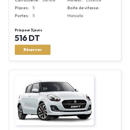
Carrosserie:
Berline
Moteur:
Essence
Places:
5
Boite de vitesse:
Portes:
5
Manuelle
Prix pour 3 jours
516 DT
Réserver