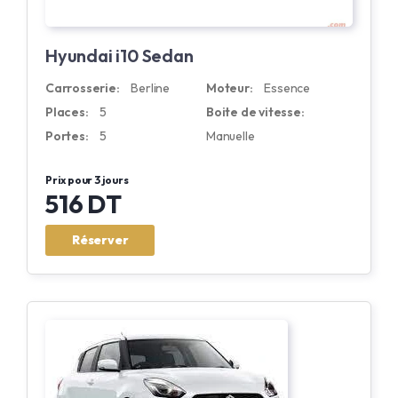
Hyundai i10 Sedan
Carrosserie:
Berline
Moteur:
Essence
Places:
5
Boite de vitesse:
Portes:
5
Manuelle
Prix pour 3 jours
516 DT
Réserver