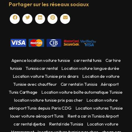
Partager sur les réseaux sociaux
Agence location voiture tunisie
car rental tunis
Car hire
tunisia
Tunisia car rental
Location voiture longue durée
Location voiture Tunisie prix dinars
Location de voiture
Tunisie avec chauffeur
Car rental in Tunisia
Aéroport
Tunis Carthage
Location voiture boîte automatique Tunisie
location voiture tunisie prix pas cher
Location voiture
aéroport Tunis depuis Paris CDG
Location voitures Tunisie
louer voiture aéroport Tunis
Rent a car in Tunisia Airport
car rental djerba
Rental ride Tunisia
Location voiture
Hammamet
location voiture tunisie pas cher
cheap car