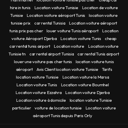
hire in tunis
Location voiture Tunisie
Location de voiture
Tunisie
Location voiture aéroport Tunis
location voiture
tunisie prix
car rental Tunisia
Location voiture aéroport
tunis prix pas cher
louer voiture Tunis aéroport
Location
voiture Aéroport Djerba
Location voiture Tunis
cheap
car rental tunis airport
Location voiture
Location voiture
Tunisie tn
car rental airport Tunisia
car rental Tunis airport
louer une voiture pas cher tunis
location voiture tunis
aéroport
Avis Client location voiture Tunisie
Tarifs
location voiture Tunisie
Location voiture la Marsa
Location voiture Tunis
Location voiture Boumhel
Location voiture Ezzahra
Location voiture Djerba
Location voiture à domicile
location voiture Tunisie
particulier
voiture de location tunisie
Location voiture
aéroport Tunis depuis Paris Orly