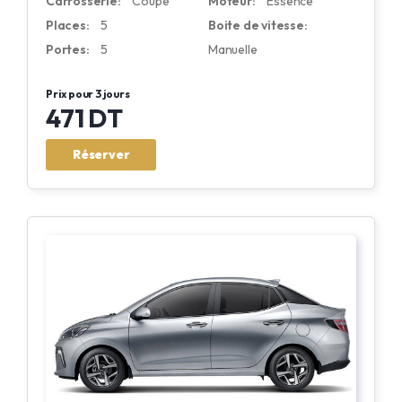
Carrosserie:
Coupé
Moteur:
Essence
Places:
5
Boite de vitesse:
Portes:
5
Manuelle
Prix pour 3 jours
471 DT
Réserver