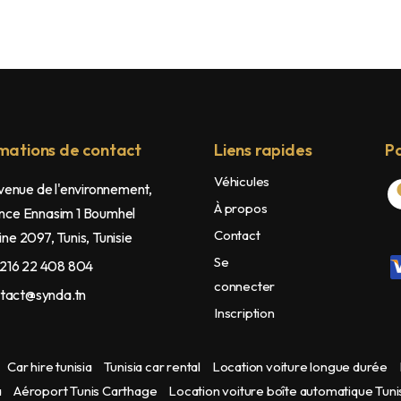
mations de contact
Liens rapides
Pa
Véhicules
enue de l'environnement,
À propos
nce Ennasim 1 Boumhel
Contact
ne 2097, Tunis, Tunisie
Se
216 22 408 804
connecter
tact@synda.tn
Inscription
Car hire tunisia
Tunisia car rental
Location voiture longue durée
a
Aéroport Tunis Carthage
Location voiture boîte automatique Tuni