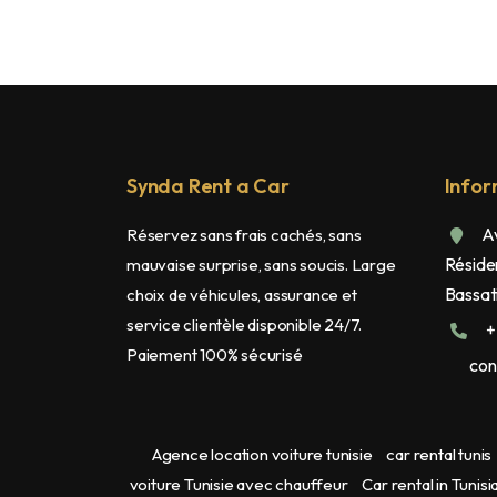
Synda Rent a Car
Infor
Av
Réservez sans frais cachés, sans
Réside
mauvaise surprise, sans soucis. Large
Bassati
choix de véhicules, assurance et
service clientèle disponible 24/7.
+
Paiement 100% sécurisé
con
Agence location voiture tunisie
car rental tunis
voiture Tunisie avec chauffeur
Car rental in Tunisi