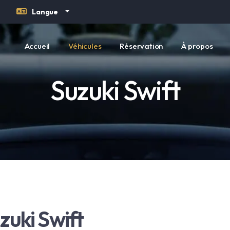
Langue
Accueil
Véhicules
Réservation
À propos
Suzuki Swift
zuki Swift