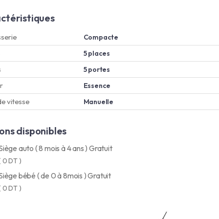
ctéristiques
serie
Compacte
s
5 places
s
5 portes
r
Essence
de vitesse
Manuelle
ons disponibles
Siège auto ( 8 mois à 4 ans ) Gratuit
( 0 DT )
Siège bébé ( de 0 à 8mois ) Gratuit
( 0 DT )