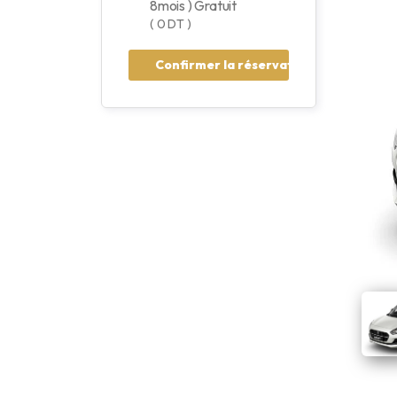
8mois ) Gratuit
( 0 DT )