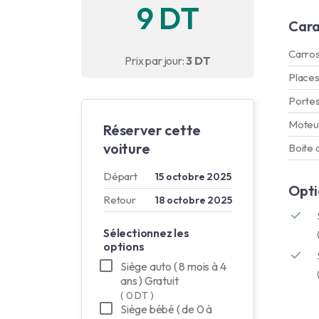
9 DT
Cara
Carros
Prix par jour:
3 DT
Place
Porte
Moteu
Réserver cette
voiture
Boite 
Départ
15 octobre 2025
Opti
Retour
18 octobre 2025
Sélectionnez les
options
Siège auto ( 8 mois à 4
ans ) Gratuit
( 0 DT )
Siège bébé ( de 0 à