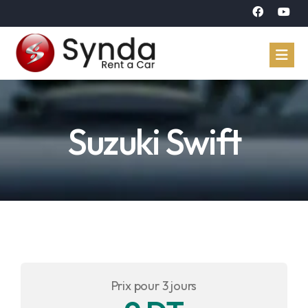
Accueil
Suzuki Swift
Véhicules
Réservation
À propos
Contact
Langue
Prix pour 3 jours
Arabe