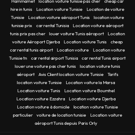
Hammamet
location voiture tunisie pas cher
cheap car
hire in tunis
Location voiture Tunisie
Location de voiture
Tunisie
Location voiture aéroport Tunis
location voiture
tunisie prix
car rental Tunisia
Location voiture aéroport
tunis prix pas cher
louer voiture Tunis aéroport
Location
voiture Aéroport Djerba
Location voiture Tunis
cheap
car rental tunis airport
Location voiture
Location voiture
Tunisie tn
car rental airport Tunisia
car rental Tunis airport
louer une voiture pas cher tunis
location voiture tunis
aéroport
Avis Client location voiture Tunisie
Tarifs
location voiture Tunisie
Location voiture la Marsa
Location voiture Tunis
Location voiture Boumhel
Location voiture Ezzahra
Location voiture Djerba
Location voiture à domicile
location voiture Tunisie
particulier
voiture de location tunisie
Location voiture
aéroport Tunis depuis Paris Orly