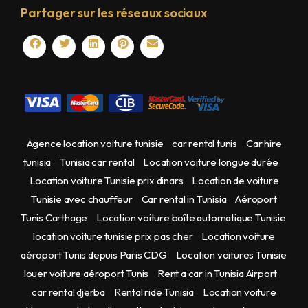
Partager sur les réseaux sociaux
Agence location voiture tunisie
car rental tunis
Car hire
tunisia
Tunisia car rental
Location voiture longue durée
Location voiture Tunisie prix dinars
Location de voiture
Tunisie avec chauffeur
Car rental in Tunisia
Aéroport
Tunis Carthage
Location voiture boîte automatique Tunisie
location voiture tunisie prix pas cher
Location voiture
aéroport Tunis depuis Paris CDG
Location voitures Tunisie
louer voiture aéroport Tunis
Rent a car in Tunisia Airport
car rental djerba
Rental ride Tunisia
Location voiture