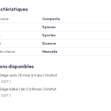
ctéristiques
serie
Compacte
s
5 places
s
5 portes
r
Essence
de vitesse
Manuelle
ons disponibles
Siège auto ( 8 mois à 4 ans ) Gratuit
( 0 DT )
Siège bébé ( de 0 à 8mois ) Gratuit
( 0 DT )