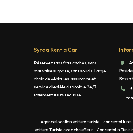
Synda Rent a Car
Infor
Av
Réservez sans frais cachés, sans
Réside
mauvaise surprise, sans soucis. Large
Bassati
choix de véhicules, assurance et
service clientèle disponible 24/7.
+
Paiement 100% sécurisé
con
Agence location voiture tunisie
car rental tunis
voiture Tunisie avec chauffeur
Car rental in Tunisi