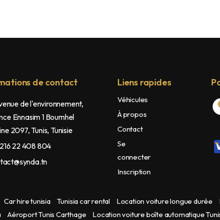
mations de contact
Liens rapides
Pa
Véhicules
enue de l'environnement,
À propos
nce Ennasim 1 Boumhel
Contact
ne 2097, Tunis, Tunisie
Se
216 22 408 804
connecter
tact@synda.tn
Inscription
Car hire tunisia
Tunisia car rental
Location voiture longue durée
a
Aéroport Tunis Carthage
Location voiture boîte automatique Tuni