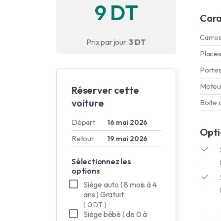
9 DT
Cara
Carros
Prix par jour:
3 DT
Place
Porte
Moteu
Réserver cette
voiture
Boite 
Départ
16 mai 2026
Opti
Retour
19 mai 2026
Sélectionnez les
options
Siège auto ( 8 mois à 4
ans ) Gratuit
( 0 DT )
Siège bébé ( de 0 à