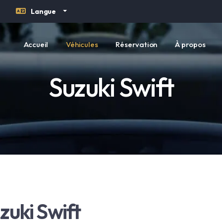
Langue
Accueil
Véhicules
Réservation
À propos
Suzuki Swift
zuki Swift