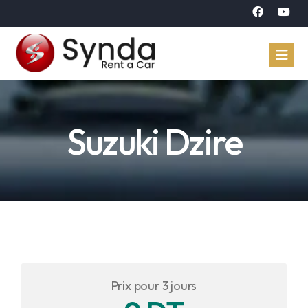
Accueil
Suzuki Dzire
Véhicules
Réservation
À propos
Contact
Langue
Prix pour 3 jours
Arabe