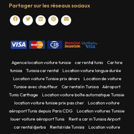
Partager sur les réseaux sociaux
Agence location voiture tunisie
car rental tunis
Car hire
tunisia
Tunisia car rental
Location voiture longue durée
Location voiture Tunisie prix dinars
Location de voiture
Tunisie avec chauffeur
Car rental in Tunisia
Aéroport
Tunis Carthage
Location voiture boîte automatique Tunisie
location voiture tunisie prix pas cher
Location voiture
aéroport Tunis depuis Paris CDG
Location voitures Tunisie
louer voiture aéroport Tunis
Rent a car in Tunisia Airport
car rental djerba
Rental ride Tunisia
Location voiture