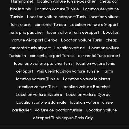
Hammamet
location voiture tunisie pas cher
cheap car
hire in tunis
Location voiture Tunisie
Location de voiture
Tunisie
Location voiture aéroport Tunis
location voiture
tunisie prix
car rental Tunisia
Location voiture aéroport
tunis prix pas cher
louer voiture Tunis aéroport
Location
voiture Aéroport Djerba
Location voiture Tunis
cheap
car rental tunis airport
Location voiture
Location voiture
Tunisie tn
car rental airport Tunisia
car rental Tunis airport
louer une voiture pas cher tunis
location voiture tunis
aéroport
Avis Client location voiture Tunisie
Tarifs
location voiture Tunisie
Location voiture la Marsa
Location voiture Tunis
Location voiture Boumhel
Location voiture Ezzahra
Location voiture Djerba
Location voiture à domicile
location voiture Tunisie
particulier
voiture de location tunisie
Location voiture
aéroport Tunis depuis Paris Orly