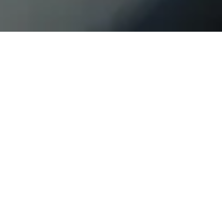
Fonctionnalités
Exceptionnelles
Explorez nos fonctionnalités exceptionnelles pour une
expérience de voyage sans faille et agréable.
Large Sélection de Véhicules
Choisissez parmi une vaste gamme de
véhicules pour répondre à tous vos
besoins de voyage.