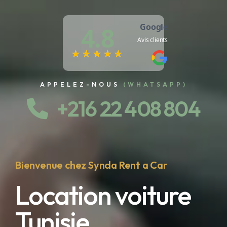
Google
4.8
Avis clients
★★★★★
★★★★★
APPELEZ-NOUS
(WHATSAPP)
+216 22 408 804
Bienvenue chez Synda Rent a Car
Location voiture
Tunisie