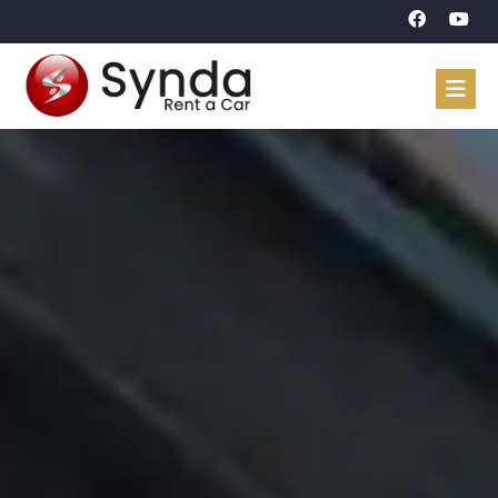
Accueil
Véhicules
Réservation
À propos
Contact
Langue
Arabe